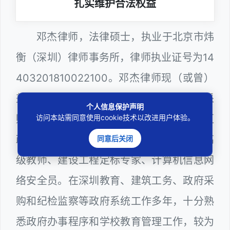
扎实维护合法权益
邓杰律师，法律硕士，执业于北京市炜
衡（深圳）律师事务所，律师执业证号为14
403201810022100。邓杰律师现（或曾）
兼任深圳市人民政府听证员、深圳市政府采
个人信息保护声明
购评审专家（法律类），曾担任深圳市某区
访问本站需同意使用cookie技术以改进用户体验。
政府部门公职律师、深圳市某区公办学校高
同意后关闭
级教师、建设工程定标专家、计算机信息网
络安全员。在深圳教育、建筑工务、政府采
购和纪检监察等政府系统工作多年，十分熟
悉政府办事程序和学校教育管理工作，较为