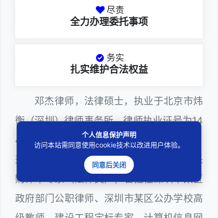
尽责
全力办理委托事项
务实
扎实维护合法权益
邓杰律师，法律硕士，执业于北京市炜
衡（深圳）律师事务所，律师执业证号为14
个人信息保护声明
403201810022100。邓杰律师现（或曾）
访问本站需同意使用cookie技术以改进用户体验。
兼任深圳市人民政府听证员、深圳市政府采
同意后关闭
购评审专家（法律类），曾担任深圳市某区
政府部门公职律师、深圳市某区公办学校高
级教师、建设工程定标专家、计算机信息网