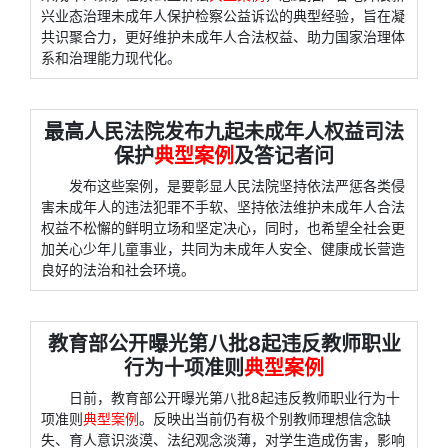
兴业态治理未成年人保护检察公益诉讼的典型经验，旨在凝
共识聚合力，更好维护未成年人合法权益、助力国家治理体
系和治理能力现代化。
最高人民法院发布九起未成年人权益司法
保护
典型案例
及答记者问
发布这些案例，是要彰显人民法院坚持依法严惩各类侵
害未成年人的违法犯罪不手软、坚持依法维护未成年人合法
权益不松懈的鲜明立场和坚定决心，同时，也希望全社会更
加关心少年儿童事业，共同为未成年人安全、健康成长营造
良好的法治和社会环境。
教育部公开曝光第八批8起违反教师职业
行为十项准则
典型案例
日前，教育部公开曝光第八批8起违反教师职业行为十
项准则
典型案例
。反映出当前仍有极个别教师理想信念缺
失、育人意识淡漠、法纪观念淡薄，对学生造成伤害，影响