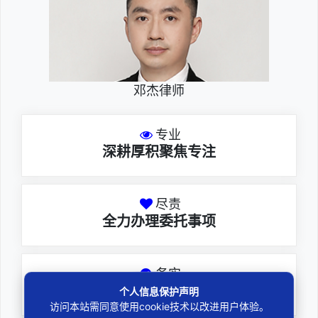
邓杰律师
专业
深耕厚积聚焦专注
尽责
全力办理委托事项
务实
扎实维护合法权益
个人信息保护声明
访问本站需同意使用cookie技术以改进用户体验。