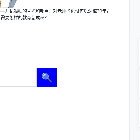
——几记狠狠的耳光和叱骂。对老师的仇恨何以深植20年？
底需要怎样的教育惩戒权？
🔍