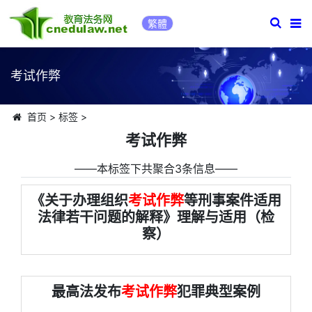
繁體
考试作弊
首页
>
标签
>
考试作弊
――本标签下共聚合3条信息――
《关于办理组织
考试作弊
等刑事案件适用
法律若干问题的解释》理解与适用（检
察）
最高法发布
考试作弊
犯罪典型案例