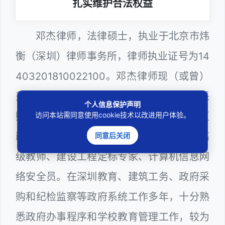
扎实维护合法权益
邓杰律师，法律硕士，执业于北京市炜
衡（深圳）律师事务所，律师执业证号为14
403201810022100。邓杰律师现（或曾）
兼任深圳市人民政府听证员、深圳市政府采
个人信息保护声明
购评审专家（法律类），曾担任深圳市某区
访问本站需同意使用cookie技术以改进用户体验。
政府部门公职律师、深圳市某区公办学校高
同意后关闭
级教师、建设工程定标专家、计算机信息网
络安全员。在深圳教育、建筑工务、政府采
购和纪检监察等政府系统工作多年，十分熟
悉政府办事程序和学校教育管理工作，较为