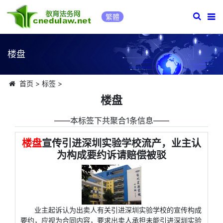
繁體
楼盘
首页
>
标签
>
楼盘
――本标签下共聚合1条信息――
楼盘
宣传引进深圳实验学校流产，业主认
为构成要约诉请赔偿被驳
业主起诉认为出卖人有关引进深圳实验学校的宣传构成
要约，应视为合同内容，要求出卖人承担未能引进深圳实验