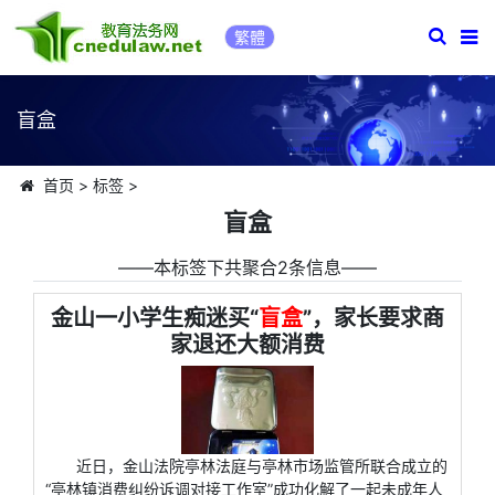
繁體
盲盒
首页
>
标签
>
盲盒
――本标签下共聚合2条信息――
金山一小学生痴迷买“
盲盒
”，家长要求商
家退还大额消费
近日，金山法院亭林法庭与亭林市场监管所联合成立的
“亭林镇消费纠纷诉调对接工作室”成功化解了一起未成年人