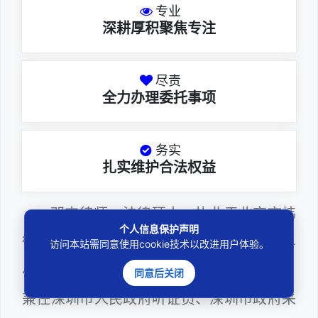
专业
深耕厚积聚焦专注
尽责
全力办理委托事项
务实
扎实维护合法权益
邓杰律师，法律硕士，执业于北京市炜
个人信息保护声明
衡（深圳）律师事务所，律师执业证号为14
访问本站需同意使用cookie技术以改进用户体验。
403201810022100。邓杰律师现（或曾）
同意后关闭
兼任深圳市人民政府听证员、深圳市政府采