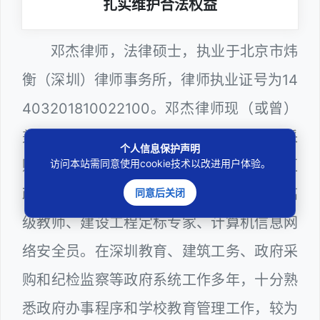
扎实维护合法权益
邓杰律师，法律硕士，执业于北京市炜
衡（深圳）律师事务所，律师执业证号为14
403201810022100。邓杰律师现（或曾）
兼任深圳市人民政府听证员、深圳市政府采
个人信息保护声明
购评审专家（法律类），曾担任深圳市某区
访问本站需同意使用cookie技术以改进用户体验。
政府部门公职律师、深圳市某区公办学校高
同意后关闭
级教师、建设工程定标专家、计算机信息网
络安全员。在深圳教育、建筑工务、政府采
购和纪检监察等政府系统工作多年，十分熟
悉政府办事程序和学校教育管理工作，较为