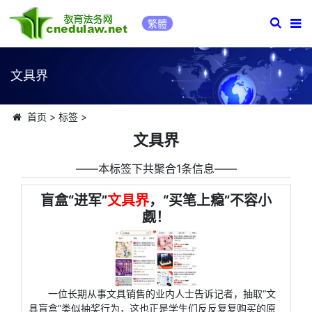
繁體
文具界
首页
>
标签
>
文具界
――本标签下共聚合1条信息――
盲盒“进军”
文具界
，“买笔上瘾”不容小
觑！
一位长期从事文具销售的业内人士告诉记者，抽取“文
具盲盒”类似抽奖行为，这也正是学生们反反复复购买的原