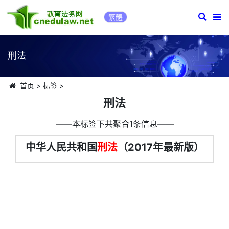
繁體
刑法
首页
>
标签
>
刑法
――本标签下共聚合1条信息――
中华人民共和国
刑法
（2017年最新版）