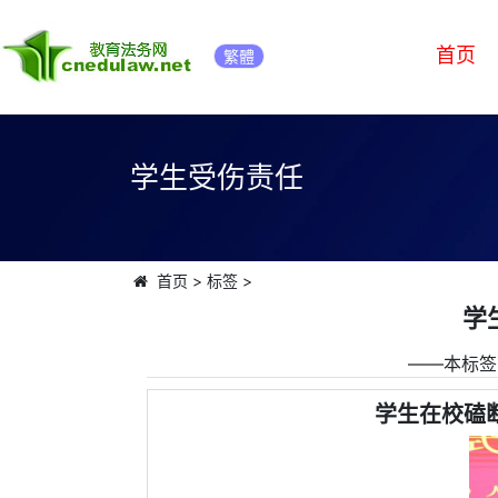
首页
繁體
学生受伤责任
首页
>
标签
>
学
――本标签
学生在校磕