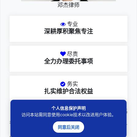
邓杰律师
专业
深耕厚积聚焦专注
尽责
全力办理委托事项
务实
扎实维护合法权益
个人信息保护声明
邓杰律师，法律硕士，执业于北京市炜
访问本站需同意使用cookie技术以改进用户体验。
衡（深圳）律师事务所，律师执业证号为14
同意后关闭
403201810022100。邓杰律师现（或曾）