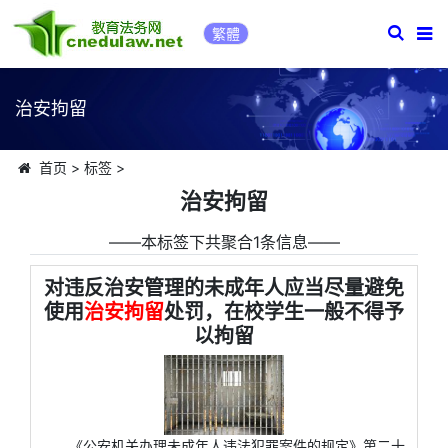
繁體
治安拘留
首页
>
标签
>
治安拘留
――本标签下共聚合1条信息――
对违反治安管理的未成年人应当尽量避免
使用
治安拘留
处罚，在校学生一般不得予
以拘留
《公安机关办理未成年人违法犯罪案件的规定》第二十