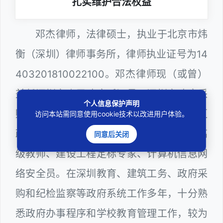
扎实维护合法权益
邓杰律师，法律硕士，执业于北京市炜
衡（深圳）律师事务所，律师执业证号为14
403201810022100。邓杰律师现（或曾）
兼任深圳市人民政府听证员、深圳市政府采
个人信息保护声明
购评审专家（法律类），曾担任深圳市某区
访问本站需同意使用cookie技术以改进用户体验。
政府部门公职律师、深圳市某区公办学校高
同意后关闭
级教师、建设工程定标专家、计算机信息网
络安全员。在深圳教育、建筑工务、政府采
购和纪检监察等政府系统工作多年，十分熟
悉政府办事程序和学校教育管理工作，较为