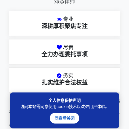
邓杰律师
专业
深耕厚积聚焦专注
尽责
全力办理委托事项
务实
扎实维护合法权益
个人信息保护声明
邓杰律师，法律硕士，执业于北京市炜
访问本站需同意使用cookie技术以改进用户体验。
衡（深圳）律师事务所，律师执业证号为14
同意后关闭
403201810022100。邓杰律师现（或曾）