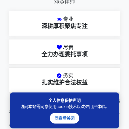
邓杰律师
专业
深耕厚积聚焦专注
尽责
全力办理委托事项
务实
扎实维护合法权益
个人信息保护声明
邓杰律师，法律硕士，执业于北京市炜
访问本站需同意使用cookie技术以改进用户体验。
衡（深圳）律师事务所，律师执业证号为14
同意后关闭
403201810022100。邓杰律师现（或曾）