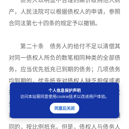
债务人以明显不合理的高价收购他人财
产，人民法院可以根据债权人的申请，参照
合同法第七十四条的规定予以撤销。
第二十条 债务人的给付不足以清偿其
对同一债权人所负的数笔相同种类的全部债
务，应当优先抵充已到期的债务；几项债务
均到期的，优先抵充对债权人缺乏担保或者
个人信息保护声明
担保数额最少的债务；担保数额相同的，优
访问本站需同意使用cookie技术以改进用户体验。
先抵充债务负担较重的债务；负担相同的，
同意后关闭
按照债务到期的先后顺序抵充；到期时间相
同的，按比例抵充。但是，债权人与债务人