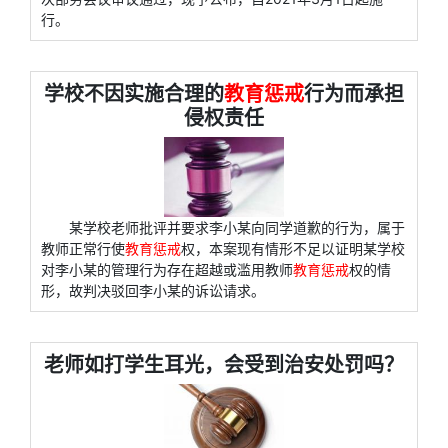
行。
学校不因实施合理的
教育惩戒
行为而承担
侵权责任
某学校老师批评并要求李小某向同学道歉的行为，属于
教师正常行使
教育惩戒
权，本案现有情形不足以证明某学校
对李小某的管理行为存在超越或滥用教师
教育惩戒
权的情
形，故判决驳回李小某的诉讼请求。
老师如打学生耳光，会受到治安处罚吗？