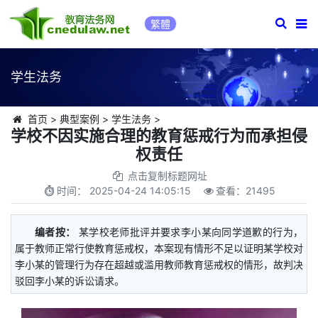
繁體
学生法务
首页
>
典型案例
>
学生法务
>
学校不因实施合理的教育惩戒行为而承担侵
权责任
点击复制标题网址
时间：
2025-04-24 14:05:15
查看：
21495
编者按：
某学校老师批评并要求李小某向同学道歉的行为，
属于教师正常行使教育惩戒权，本案现有情形不足以证明某学校对
李小某的管理行为存在超越或滥用教师教育惩戒权的情形，故判决
驳回李小某的诉讼请求。