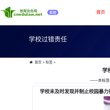
首页
繁體
学校过错责任
首页
>
标签
>
学
――本标签
学校未及时发现并制止校园暴力