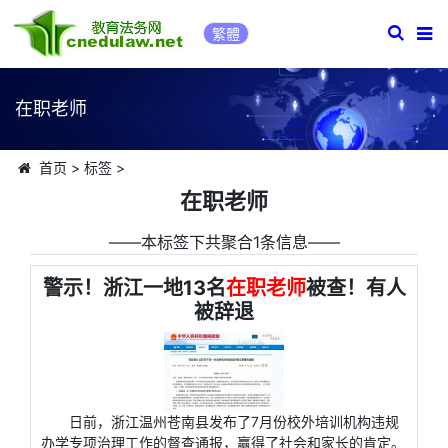
繁體
在职老师
首页
>
标签
>
在职老师
――本标签下共聚合1条信息――
警示！浙江一地13名
在职老师
被查！有人
被辞退
日前，浙江温州苍南县发布了7月份校外培训机构违规
办学专项治理工作的督查通报，赢得了社会和家长的肯定。