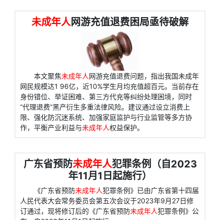
未成年人
网游充值退费困局亟待破解
本文聚焦
未成年人
网游充值退费问题，指出我国未成年
网民规模达1 96亿，近10%学生月均充值超百元。当前存在
身份错位、举证困难、第三方代充等纠纷处理困境，同时
“代理退费”黑产衍生多重法律风险。建议通过设立消费上
限、强化防沉迷系统、加强家庭监护与行业监管等多方协
作，平衡产业利益与
未成年人
权益保护。
广东省预防
未成年人
犯罪条例（自2023
年11月1日起施行）
《广东省预防
未成年人
犯罪条例》已由广东省第十四届
人民代表大会常务委员会第五次会议于2023年9月27日修
订通过，现将修订后的《广东省预防
未成年人
犯罪条例》公