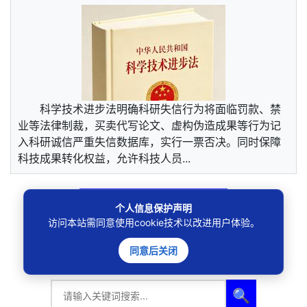
科学技术进步法明确科研失信行为将面临罚款、禁
业等法律制裁，买卖代写论文、虚构伪造成果等行为记
入科研诚信严重失信数据库，实行一票否决。同时保障
科技成果转化权益，允许科技人员...
· · · 查看更多 · · ·
个人信息保护声明
访问本站需同意使用cookie技术以改进用户体验。
同意后关闭
🔍