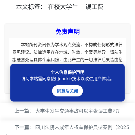
本文
标签
：
在校大学生
误工费
免责声明
本站所刊资讯仅为学术观点交流，不构成任何形式法律
意见建议。法律适用存在地域、时效、个案等差异，请勿生
搬硬套处理具体个案纠纷，由此产生的一切法律后果皆由您
自担全责。如您有相关法律事务需要办理请联系咨询专业执
个人信息保护声明
业律师获取针对性法律意见。本站刊载内容版权归原权利
访问本站需同意使用cookie技术以改进用户体验。
人，如涉及您的权益可联系处理。
同意后关闭
上一篇
：
大学生发生交通事故可以主张误工费吗？
下一篇
：
四川法院未成年人权益保护典型案例（2025