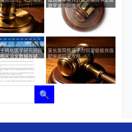
？
退学该如何维权
于转化医学研究院院
家长发现熊孩子为网游偷偷充值
相关论文数据存疑的
起诉追回全攻略
报
🔍