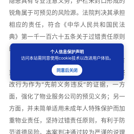
隐患具有专业注意义务，护栏未封口形成的
锐角属于可预见的风险源。法院判决其承担
相应的责任，符合《中华人民共和国民法
典》第一千一百六十五条关于过错责任原则
的规定。
个人信息保护声明
访问本站需同意使用cookie技术以改进用户体验。
再次，本案判决对同类案件的裁判具有
同意后关闭
重要参考价值。法院将物业服务公司事后整
改行为作为“先前义务违反”的证据，一方
面，强化了物业服务公司的预见义务；另一
方面，并未简单适用未成年人特殊保护而加
重物业责任，坚持过错责任原则，有利于防
范道德风险。本案判决通过较为严谨的说理